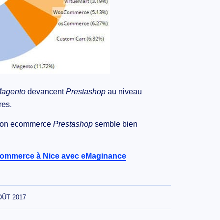
agento
devancent
Prestashop
au niveau
res.
ution ecommerce
Prestashop
semble bien
ecommerce à Nice avec eMaginance
OÛT 2017