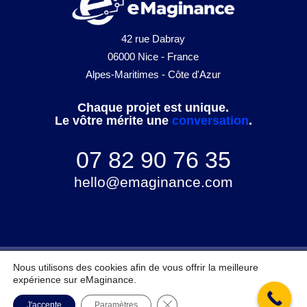
42 rue Dabray
06000 Nice - France
Alpes-Maritimes - Côte d'Azur
Chaque projet est unique.
Le vôtre mérite une
conversation
.
07 82 90 76 35
hello@emaginance.com
Infos techniques
FAQ
Confidentialité
RGPD
Mentions légales
Nous utilisons des cookies afin de vous offrir la meilleure
expérience sur eMaginance.
eMaginance © 2026 - Réalisé à Nice avec
et nombreux
Fermer la bannière des cookie
J'accepte
Paramètres