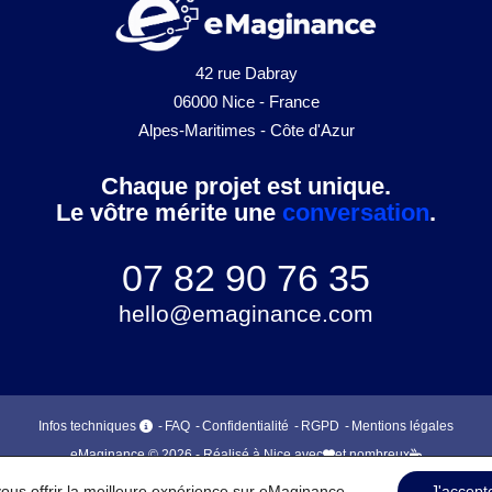
42 rue Dabray
06000 Nice - France
Alpes-Maritimes - Côte d'Azur
Chaque projet est unique.
Le vôtre mérite une
conversation
.
07 82 90 76 35
hello@emaginance.com
Infos techniques
FAQ
Confidentialité
RGPD
Mentions légales
eMaginance © 2026 - Réalisé à Nice avec
et nombreux
vous offrir la meilleure expérience sur eMaginance.
J'accept