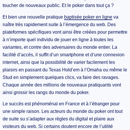
toucher de nouveaux public. Et le poker dans tout ça ?
Et bien une nouvelle pratique
baptisée poker en ligne
va
naître très rapidement suite à l’émergence du web. Des
plateformes spécifiques vont ainsi être créées pour permettre
à n’importe quel individu de jouer en ligne à toutes les
variantes, et contre des adversaires du monde entier. La
facilité d’accès, il suffit d’un smartphone et d’une connexion
internet, ainsi que la possibilité de varier facilement les
plaisirs en passant du Texas Hold’em à l’Omaha ou même le
Stud en simplement quelques clics, va faire des ravages.
Chaque année des millions de nouveaux pratiquants vont
ainsi grossir les rangs du monde du poker.
Le succès est phénoménal en France et à l’étranger pour
une simple raison. Les acteurs du monde du poker ont tout
de suite su s’adapter aux règles du digital et plaire aux
visiteurs du web. Si certains doutent encore de l’utilité