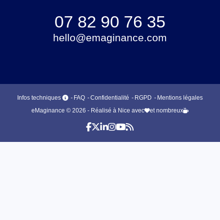
07 82 90 76 35
hello@emaginance.com
Infos techniques
FAQ
Confidentialité
RGPD
Mentions légales
eMaginance © 2026 - Réalisé à Nice avec
et nombreux