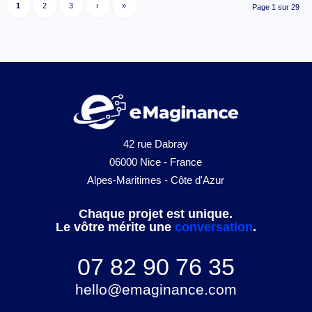
1
2
3
›
»
Page 1 sur 29
42 rue Dabray
06000 Nice - France
Alpes-Maritimes - Côte d'Azur
Chaque projet est unique.
Le vôtre mérite une
conversation
.
07 82 90 76 35
hello@emaginance.com